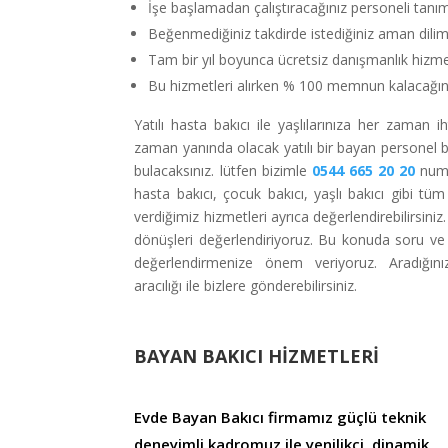
İşe başlamadan çalıştıracağınız personeli tanı
Beğenmediğiniz takdirde istediğiniz aman dilim
Tam bir yıl boyunca ücretsiz danışmanlık hizmet
Bu hizmetleri alırken % 100 memnun kalacağını
Yatılı hasta bakıcı ile yaşlılarınıza her zaman ih
zaman yanında olacak yatılı bir bayan personel b
bulacaksınız. lütfen bizimle
0544 665 20 20
numa
hasta bakıcı, çocuk bakıcı, yaşlı bakıcı gibi tüm 
verdiğimiz hizmetleri ayrıca değerlendirebilirsiniz
dönüşleri değerlendiriyoruz. Bu konuda soru ve g
değerlendirmenize önem veriyoruz. Aradığınız
aracılığı ile bizlere gönderebilirsiniz.
BAYAN BAKICI HİZMETLERİ
Evde Bayan Bakıcı firmamız güçlü teknik
deneyimli kadromuz ile yenilikçi, dinamik,