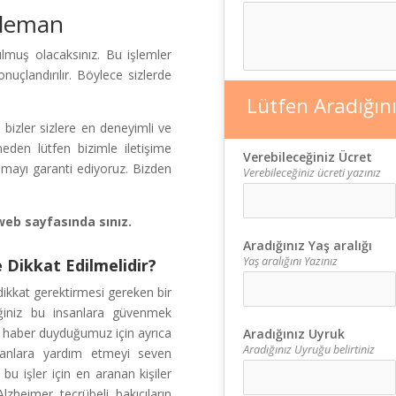
 Eleman
lmuş olacaksınız. Bu işlemler
onuçlandırılır. Böylece sizlerde
Lütfen Aradığınız
bizler sizlere en deneyimli ve
eden lütfen bizimle iletişime
Verebileceğiniz Ücret
nmayı garanti ediyoruz. Bizden
Verebileceğiniz ücreti yazınız
web sayfasında sınız.
Aradığınız Yaş aralığı
Yaş aralığını Yazınız
 Dikkat Edilmelidir?
dikkat gerektirmesi gereken bir
iğiniz bu insanlara güvenmek
ü haber duyduğumuz için ayrıca
Aradığınız Uyruk
Aradığınız Uyruğu belirtiniz
sanlara yardım etmeyi seven
r bu işler için en aranan kişiler
Alzheimer tecrübeli bakıcıların