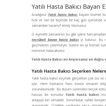
Yatılı Hasta Bakıcı Bayan
Aradığınız
Yatılı hasta bakıcı
bayanı bizimle bu
hızlı ve seri bir biçimde bir kaç gün içerisinde s
zamandan tasarruf etmiş olursunuz.
O kıymetli zamanınızı bu gibi işlere harcamadan 
tecrübeli bayan hasta bakıcı
yı buluruz. Bu n
geçmekten çekinmeyin. Sizlere en iyi hizmet su
memnun kalacaksınız.
Yatılı Hasta Bakıcı mı Arıyorsanız en doğru 
Yatılı Hasta Bakıcı Seçerken Nelere
Yatılı hasta bakıcı seçmek gerçekten çok zor ve 
iştir. Hem hastanızı hem evinizi emanet ett
zorundasınızdır. Bu durum üzerinden birçok köt
hassas bir konudur
Yatılı hasta bakıcı
in
anlayışlı biri olmalıdır. Sorumluluk sahibi bireyle
arasındadır. Özellikle yaşlılarda sıkça görülen 