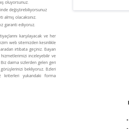
mış oluyorsunuz.
inde değiştirebiliyorsunuz
i almış olacaksınız.
z garanti ediyoruz.
tiyaçlarını karşılayacak ve her
izim web sitemizden kesinlikle
radan irtibata geçiniz. Bayan
hizmetlerimizi inceleyebilir ve
. Biz daima sizlerden gelen geri
örüşlerinizi bekliyoruz. Bzleri
 kriterleri yukarıdaki forma