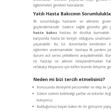
ilgilenmeleri gereken hastalardır.
Yatılı Hasta Bakıcının Sorumlulukla
İlk sorumluluğu hastanın ve ailesinin güve
güçlendirmesidir. Sadece sağlık görevlisi gibi ç
hasta bakıcı
hastası ile dostluk kurmalıdı
karşısında hasta bir bireyin olduğunu unutmama
yaşanabilir. Bu tür durumlarda kendinden e
eğitimleri unutmamalıdır. Hastaya ilk yardımı ya
durum acil servis yetkililerini arayabilmelidir. B
ne hastayı ne ailesini telaşlandırmadan halle
refakatçi
ihtiyacınız için lütfen bizimle iletişime ge
Neden mi bizi tercih etmelisiniz?
Konusunda deneyimli personeller ve ekip ile ça
Sizlere sizlerin belirlediği şartlar ve kriterler d
buluyoruz.
Bulduğumuz bayan bakıcı ile ön görüşme yapı