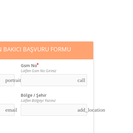
 ARIYORUM
İŞ ARIYORUM
İLETİŞİM
N BAKICI BAŞVURU FORMU
Gsm No
Lütfen Gsm No Giriniz
portrait
call
Bölge / Şehir
Lütfen Bölgeyi Yazınız
email
add_location