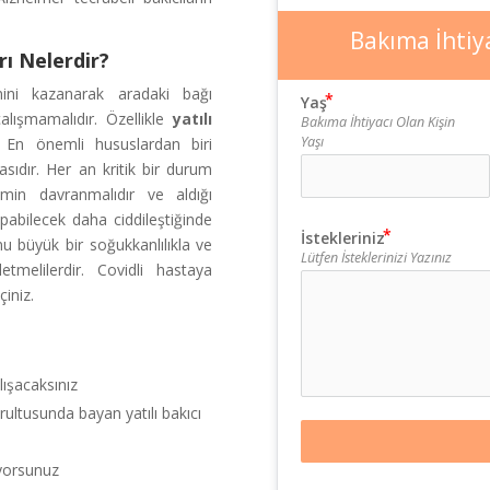
Bakıma İhtiya
rı Nelerdir?
nini kazanarak aradaki bağı
Yaş
alışmamalıdır. Özellikle
yatılı
Bakıma İhtiyacı Olan Kişin
Yaşı
r. En önemli hususlardan biri
sıdır. Her an kritik bir durum
min davranmalıdır ve aldığı
pabilecek daha ciddileştiğinde
İstekleriniz
unu büyük bir soğukkanlılıkla ve
Lütfen İsteklerinizi Yazınız
tmelilerdir.
Covidli hastaya
çiniz.
lışacaksınız
oğrultusunda bayan yatılı bakıcı
yorsunuz