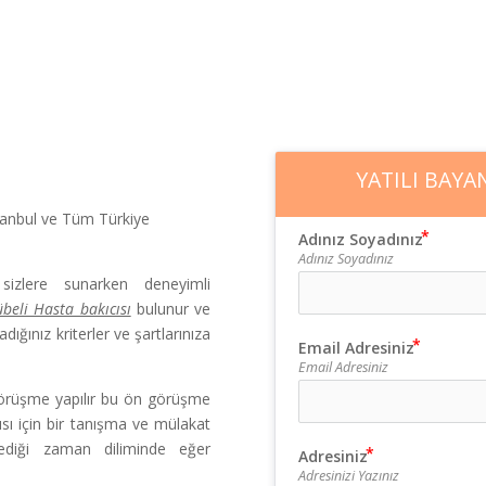
BAYAN BAKICI
YABANCI BAYAN BAKICI
BAKICI
YATILI BAYA
tanbul ve Tüm Türkiye
Adınız Soyadınız
Adınız Soyadınız
zlere sunarken deneyimli
übeli Hasta bakıcısı
bulunur ve
radığınız kriterler ve şartlarınıza
Email Adresiniz
Email Adresiniz
 görüşme yapılır bu ön görüşme
ısı için bir tanışma ve mülakat
lediği zaman diliminde eğer
Adresiniz
Adresinizi Yazınız