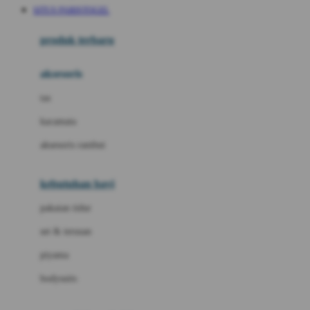
SITUS PARISTOGEL
Azetabio
produk terbaru
B
aksesoris
Baabaasheepz
tas
Babiators
kacamata
Baby Dove
aksesoris rambut
Baby Jogger
Baby Rovega
kebutuhan bayi
Babybee
pakaian tidur
Banana Boat
set & terusan
Banz
piyama
Barbie
bodysuits
Beaba