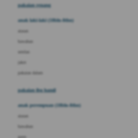
pakaian renang
Bumkins
anak laki-laki (18bln-8thn)
C
atasan
Cetaphil
bawahan
Chicco
setelan
Childlife
jaket
Clevamama
pakaian dalam
Cocolatte
Cottonseeds
pakaian ibu hamil
Cozy N Safe
anak perempuan (18bln-8thn)
Crane
atasan
Cybex
bawahan
D
gaun