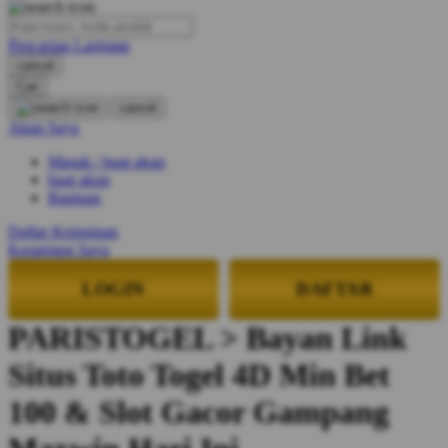
O
Pencarian Lanjutan
Oh Ma Grain
cancel
Okiedog
Cari
cancel
P
Akun Saya
Masuk / buat akun
Peachy
buat akun
Phil & Ted's
Bantuan
Philips Avent
Daftar Keinginan
Keranjang Saya
Pigeon
LOGIN
DAFTAR
Playgro
PARISTOGEL > Bayan Link
Poled Global
Situs Toto Togel 4D Min Bet
Ponycycle
Puma
100 & Slot Gacor Gampang
Pureats