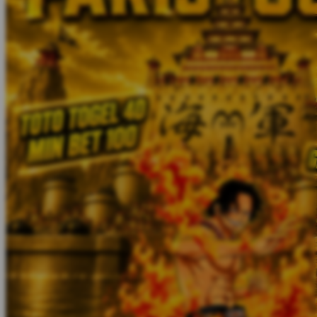
Twistshake
TY Toys
U
V
Veja
Vitaflow
Vtech
W
Waterland
Wellness
X