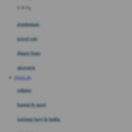
Felt So Sweet
0-36 Kg
Fisher Price
Flipper
gendongan
Friends Of Sally
travel cots
G
diaper bags
Gb
Geko
aksesoris
Graco
TOGEL 4D
Gund
selimut
H
bantal & sprei
Habbie
Haenim
ranjang bayi & balita
Happy Horse