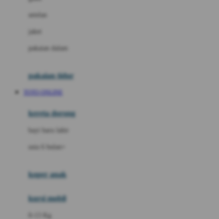
Dae Organics
setelan
Docare
jaket
Doona
pakaian dalam
Down To Earth
Drew
pakaian tidur
Dr. Brown's
TOTO ONLINE
E
kereta dorong
ELC
bayi baru lahir
Ergobaby
usia 6 bulan+
Expert Care
koper anak
Ezyroller
kursi mobil
F
0-13 Kg