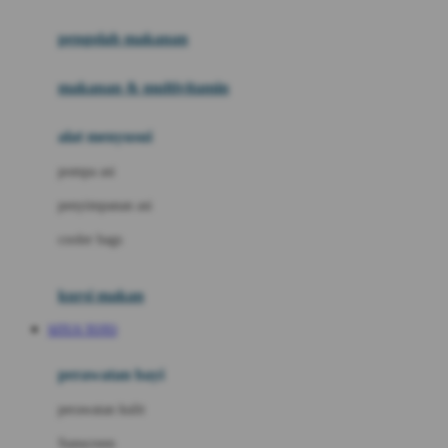
Joie
pengolah makanan
Joolz
Jujube
makanan & multivitamin
K
alat menyusui
Kiddycuts
pompa asi
Kumon
penyimpanan asi
L
cooler bags
Leapfrog
kursi makan
Leclerc
SITUS TOTO
Lee Vierra
Lillebaby
perawatan bayi
Little Bird Told Me
perawatan kulit
Little Miss Janis
Sunscreen