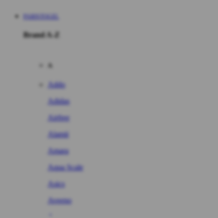
PARISTOGEL
Brand A-Z
A
Addo
Adidas
Airfree
Alamii
Amara
Aqua Scale
Asics
Aveeno
Awan